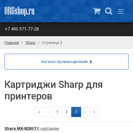
+7 495 971-77-28
Главная
Sharp
Страница 3
Каталог производителей
Картриджи Sharp для
принтеров
«
‹
1
2
3
›
»
Sharp MX-B20GT1
, картридж