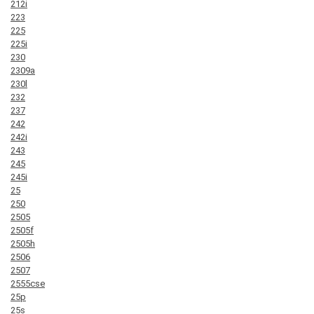
212i
223
225
225i
230
2309a
230l
232
237
242
242i
243
245
245i
25
250
2505
2505f
2505h
2506
2507
2555cse
25p
25s