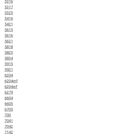
5316
5317
5325
5416
5421
5615
5616
5621
5818
5825
5834
5915
5921
6204
6204mf
6204wf
6279
6604
6605
6705
700
7041
7042
7142