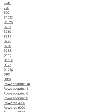
7241
770
800
B1022
B1025
B205
B210
B215
B225
B230
B235
D110
D110p
D125
D125p
D95
D95a
Rowe ecoprint i10
Rowe ecoprint i4
Rowe ecoprint i6
Rowe ecoprint i8
Rowe rcs 4000
Rowe rcs 6000