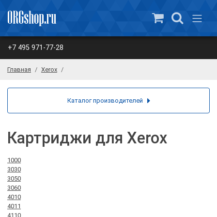
+7 495 971-77-28
Главная
Xerox
Каталог производителей
Картриджи для Xerox
1000
3030
3050
3060
4010
4011
4110