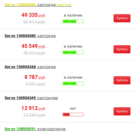
Xerox 106R04084
, картридж
желтый
49 335
в наличии
руб.
Купить
50 814 руб.
Xerox 106R04085
, картридж
45 549
в наличии
руб.
Купить
46 914 руб.
Xerox 106R04348
, картридж
8 787
в наличии
руб.
Купить
9 051 руб.
Xerox 106R04349
, картриджи
12 912
нет
руб.
Купить
13 299 руб.
Xerox 108R00591
, копи-картридж