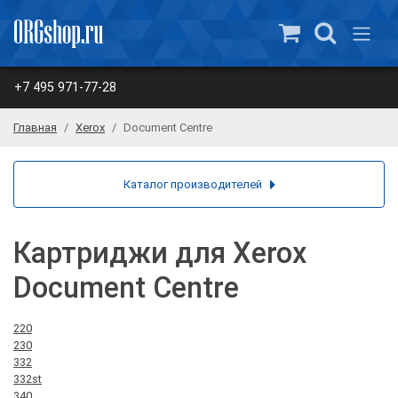
+7 495 971-77-28
Главная
Xerox
Document Centre
Каталог производителей
Картриджи для Xerox
Document Centre
220
230
332
332st
340