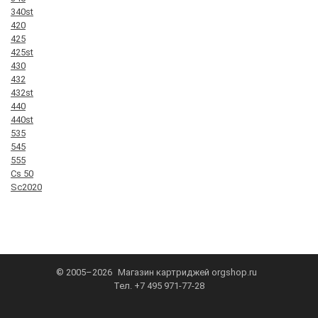
340st
420
425
425st
430
432
432st
440
440st
535
545
555
Cs 50
Sc2020
© 2005–2026
Магазин картриджей
orgshop.ru
Тел.
+7 495 971-77-28