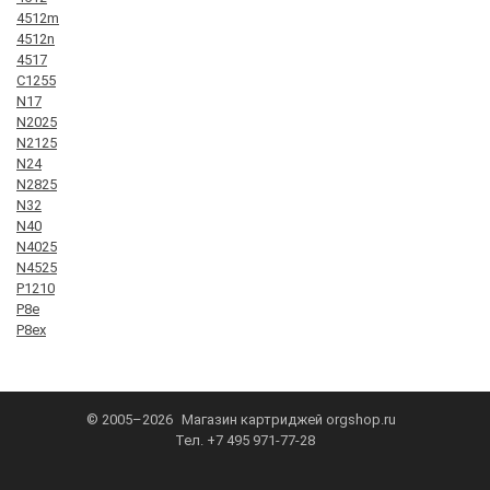
4512m
4512n
4517
C1255
N17
N2025
N2125
N24
N2825
N32
N40
N4025
N4525
P1210
P8e
P8ex
© 2005–2026
Магазин картриджей
orgshop.ru
Тел.
+7 495 971-77-28