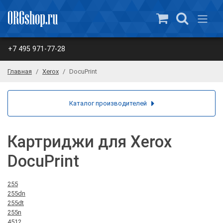
+7 495 971-77-28
Главная
Xerox
DocuPrint
Каталог производителей
Картриджи для Xerox
DocuPrint
255
255dn
255dt
255n
4512