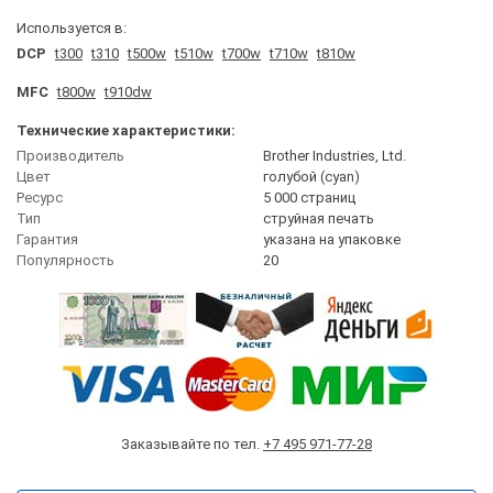
Используется в:
DCP
t300
t310
t500w
t510w
t700w
t710w
t810w
MFC
t800w
t910dw
Технические характеристики:
Производитель
Brother Industries, Ltd.
Цвет
голубой (cyan)
Ресурс
5 000 страниц
Тип
струйная печать
Гарантия
указана на упаковке
Популярность
20
Заказывайте по тел.
+7 495 971-77-28