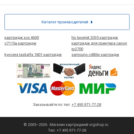
Каталог производителей
картридж scx 4600
hp laserjet 2035 картридж
c7115a картридж
картридж для принтера canon
ip2700
kyocera taskalfa 1801 картридж
samsung c480w картридж
Заказывайте по тел.
+7 495 971-77-28
© 2005–2026
Магазин картриджей
orgshop.ru
Тел.
+7 495 971-77-28