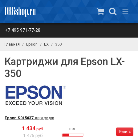
+7 495 971-77-28
Главная
Epson
LX
350
Картриджи для Epson LX-
350
Epson S015637
, картридж
1 434
нет
руб.
Купить
1 476 руб.