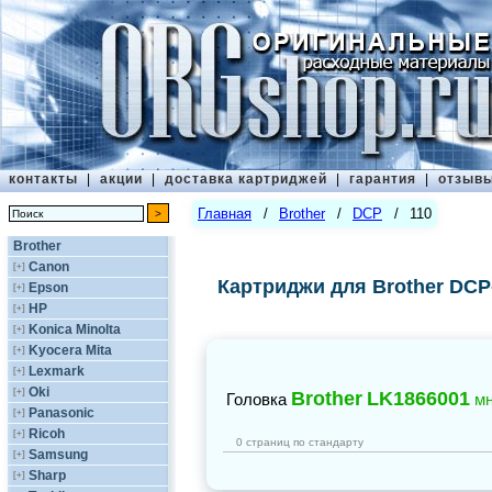
контакты
|
акции
|
доставка картриджей
|
гарантия
|
отзыв
Главная
/
Brother
/
DCP
/
110
Brother
Canon
[+]
Картриджи для Brother DCP
Epson
[+]
HP
[+]
Konica Minolta
[+]
Kyocera Mita
[+]
Lexmark
[+]
Oki
[+]
Brother
LK1866001
Головка
мн
Panasonic
[+]
Ricoh
[+]
0 страниц по стандарту
Samsung
[+]
Sharp
[+]