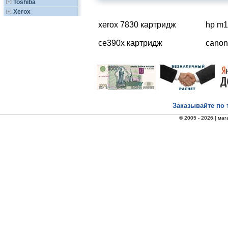
Toshiba
[+]
Xerox
[+]
xerox 7830 картридж
hp m1
ce390x картридж
canon
Заказывайте по 
© 2005 - 2026 |
маг