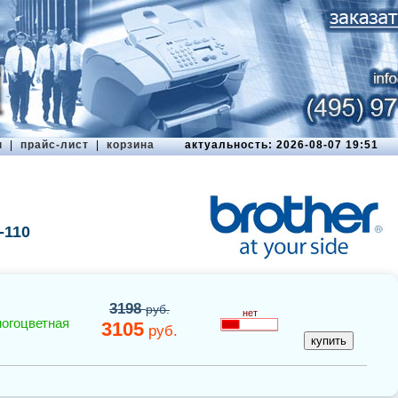
ы
|
прайс-лист
|
корзина
актуальность: 2026-08-07 19:51
-110
3198
руб.
нет
огоцветная
3105
руб.