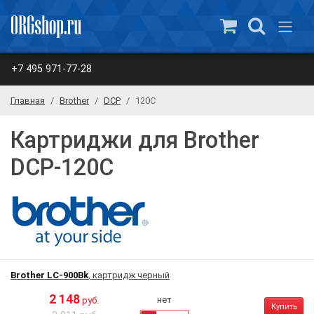
+7 495 971-77-28
Главная
Brother
DCP
120C
Картриджи для Brother
DCP-120C
Brother LC-900Bk
, картридж черный
2 148
нет
руб.
Купить