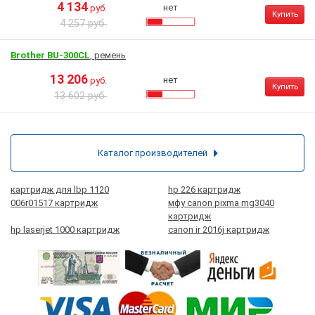
4 134
нет
руб.
Купить
4 257 руб.
Brother BU-300CL
, ремень
13 206
нет
руб.
Купить
13 602 руб.
Каталог производителей
картридж для lbp 1120
hp 226 картридж
006r01517 картридж
мфу canon pixma mg3040
картридж
hp laserjet 1000 картридж
canon ir 2016j картридж