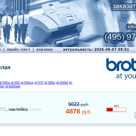
ы
|
прайс-лист
|
корзина
актуальность: 2026-08-07 09:51
елая
ql-500a
ql-550
ql-560vp
ql-570
ql-580n
ql-650td
ql-
10w
ql-820nwb
5022
руб.
нет
05
,
наклейка
белая
4878
руб.