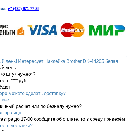
тел.
+7 (495) 971-77-28
й день! Интересует Наклейка Brother DK-44205 белая
ый день
ко штук нужно*?
сть **** руб.
будет
коро можете сделать доставку?
скве
личный расчет или по безналу нужно?
л юр лицо
завтра до 17-00 сообщите об оплате, то в среду привезём
ость доставки?