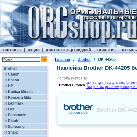
контакты
|
акции
|
доставка картриджей
|
гарантия
|
отзыв
Главная
/
Brother
/
DK-44205
Наклейка Brother DK-44205 б
Brother
Canon
[+]
Используется в:
Epson
[+]
ql-1050
ql-1050n
ql-1060n
ql-500
Brother
P-touch
HP
[+]
700
ql-710w
ql-720nw
ql-800
ql-8
Konica Minolta
[+]
Kyocera Mita
[+]
Lexmark
[+]
Brother
DK-442
Oki
[+]
Panasonic
[+]
Ricoh
[+]
Samsung
[+]
Sharp
[+]