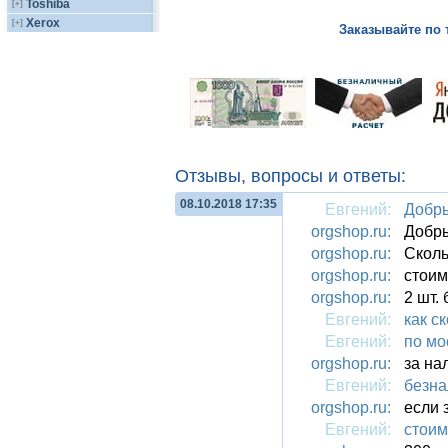
Toshiba
[+]
Xerox
[+]
Заказывайте по 
Отзывы, вопросы и ответы:
08.10.2018 17:35
Евгений:
Добры
orgshop.ru:
Добр
orgshop.ru:
Сколь
orgshop.ru:
стоимо
orgshop.ru:
2 шт. 
Евгений:
как с
Евгений:
по мо
orgshop.ru:
за на
Евгений:
безна
orgshop.ru:
если 
Евгений:
стоим