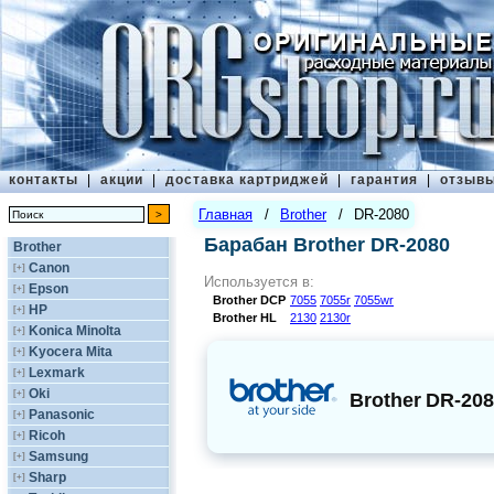
контакты
|
акции
|
доставка картриджей
|
гарантия
|
отзыв
Главная
/
Brother
/
DR-2080
Барабан Brother DR-2080
Brother
Canon
[+]
Используется в:
Epson
[+]
Brother
DCP
7055
7055r
7055wr
HP
[+]
Brother
HL
2130
2130r
Konica Minolta
[+]
Kyocera Mita
[+]
Lexmark
[+]
Oki
[+]
Brother
DR-208
Panasonic
[+]
Ricoh
[+]
Samsung
[+]
Sharp
[+]