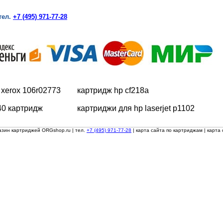
тел.
+7 (495) 971-77-28
 xerox 106r02773
картридж hp cf218a
40 картридж
картриджи для hp laserjet p1102
азин картриджей ORGshop.ru
| тел.
+7 (495) 971-77-28
|
карта сайта по картриджам
|
карта 