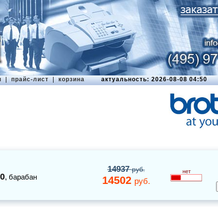
ы
|
прайс-лист
|
корзина
актуальность: 2026-08-08 04:50
14937
руб.
нет
0
,
барабан
14502
руб.