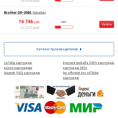
10 545 руб.
Brother DR-2085
, барабан
16 746
нет
руб.
Купить
17 247 руб.
Каталог производителей
ce740a картридж
kyocera taskalfa 3501i картридж
кэнон картриджи
картридж 281x
laserjet 1022 картридж
hp officejet pro x476dw
картридж