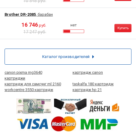
10 545 руб.
Brother DR-2085
, барабан
16 746
нет
руб.
Купить
17 247 руб.
Каталог производителей
canon pixma mg3640
картридж canon
картриджи
картридж для самсунг ml 2160
taskalfa 180 картридж
workcentre 3550 картридж
картридж hp 21