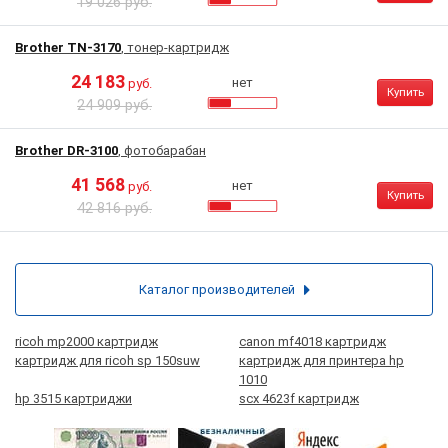
19 026 руб.
Brother TN-3170
, тонер-картридж
24 183
нет
руб.
Купить
24 909 руб.
Brother DR-3100
, фотобарабан
41 568
нет
руб.
Купить
42 816 руб.
Каталог производителей
ricoh mp2000 картридж
canon mf4018 картридж
картридж для ricoh sp 150suw
картридж для принтера hp
1010
hp 3515 картриджи
scx 4623f картридж