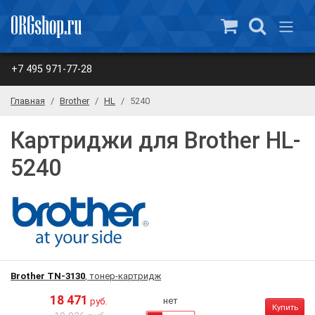
+7 495 971-77-28
Главная
Brother
HL
5240
Картриджи для Brother HL-
5240
Brother TN-3130
, тонер-картридж
18 471
нет
руб.
Купить