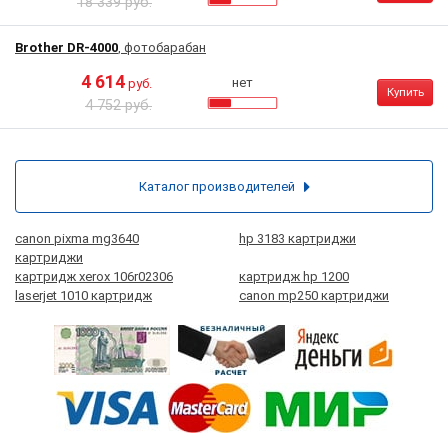
18 339 руб.
Brother DR-4000
, фотобарабан
4 614
нет
руб.
Купить
4 752 руб.
Каталог производителей
canon pixma mg3640
hp 3183 картриджи
картриджи
картридж xerox 106r02306
картридж hp 1200
laserjet 1010 картридж
canon mp250 картриджи