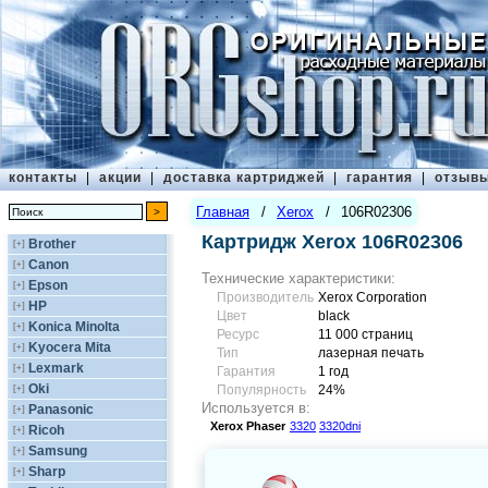
контакты
|
акции
|
доставка картриджей
|
гарантия
|
отзыв
Главная
/
Xerox
/
106R02306
Картридж Xerox 106R02306
Brother
[+]
Canon
[+]
Технические характеристики:
Epson
[+]
Производитель
Xerox Corporation
HP
[+]
Цвет
black
Konica Minolta
[+]
Ресурс
11 000 страниц
Kyocera Mita
[+]
Тип
лазерная печать
Lexmark
[+]
Гарантия
1 год
Oki
[+]
Популярность
24%
Используется в:
Panasonic
[+]
Xerox
Phaser
3320
3320dni
Ricoh
[+]
Samsung
[+]
Sharp
[+]