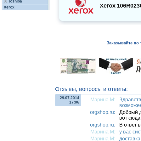
Toshiba
[+]
Xerox
106R023
Xerox
Заказывайте по 
Отзывы, вопросы и ответы:
29.07.2014
Марина М:
Здравств
17:06
возможен
orgshop.ru:
Добрый д
вот сюда
orgshop.ru:
В ответ 
Марина М:
у вас си
Марина М:
доставка 