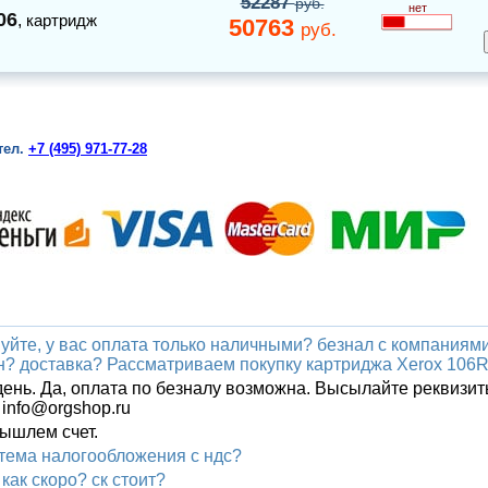
52287
руб.
нет
06
,
картридж
50763
руб.
тел.
+7 (495) 971-77-28
уйте, у вас оплата только наличными? безнал с компаниям
? доставка? Рассматриваем покупку картриджа Xerox 106
ень. Да, оплата по безналу возможна. Высылайте реквизит
 info@orgshop.ru
вышлем счет.
стема налогообложения с ндс?
как скоро? ск стоит?