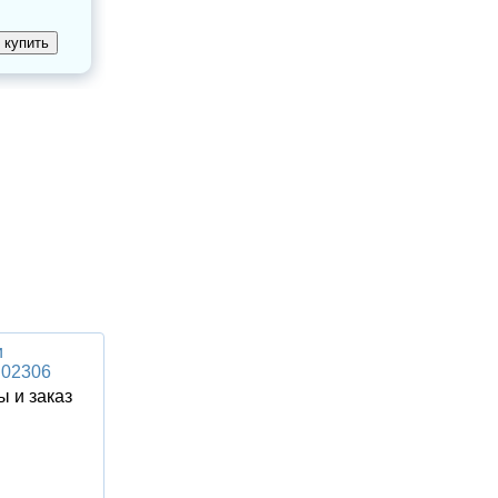
и
R02306
ы и заказ