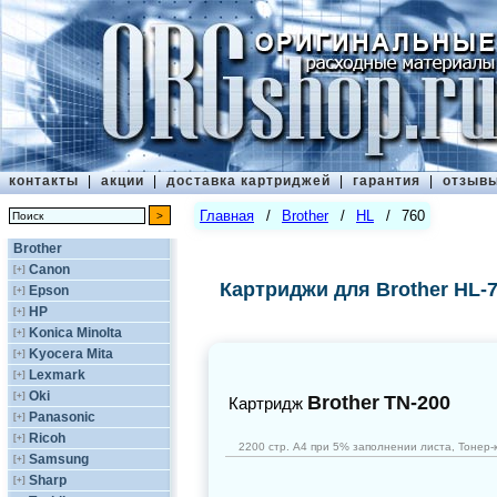
контакты
|
акции
|
доставка картриджей
|
гарантия
|
отзыв
Главная
/
Brother
/
HL
/
760
Brother
Canon
[+]
Картриджи для Brother HL-
Epson
[+]
HP
[+]
Konica Minolta
[+]
Kyocera Mita
[+]
Lexmark
[+]
Oki
[+]
Brother
TN-200
Картридж
Panasonic
[+]
Ricoh
[+]
2200 стр. А4 при 5% заполнении листа, Тонер-к
Samsung
[+]
Sharp
[+]