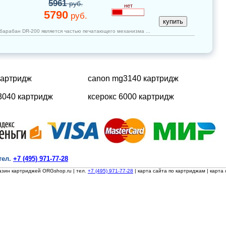
5961
руб.
нет
5790
руб.
обарабан DR-200 является частью печатающего механизма ...
картридж
canon mg3140 картридж
3040 картридж
ксерокс 6000 картридж
тел.
+7 (495) 971-77-28
азин картриджей ORGshop.ru
| тел.
+7 (495) 971-77-28
|
карта сайта по картриджам
|
карта 