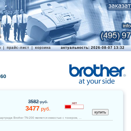
ы
|
прайс-лист
|
корзина
актуальность: 2026-08-07 13:32
760
3582
руб.
нет
3477
руб.
артридж Brother TN-200 является емкостью с тонером, ...