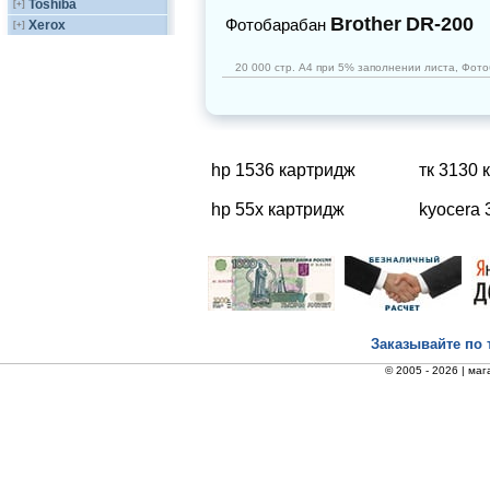
Toshiba
[+]
Brother
DR-200
Фотобарабан
Xerox
[+]
20 000 стр. А4 при 5% заполнении листа, Фот
hp 1536 картридж
тк 3130 
hp 55x картридж
kyocera 
Заказывайте по 
© 2005 - 2026 |
маг