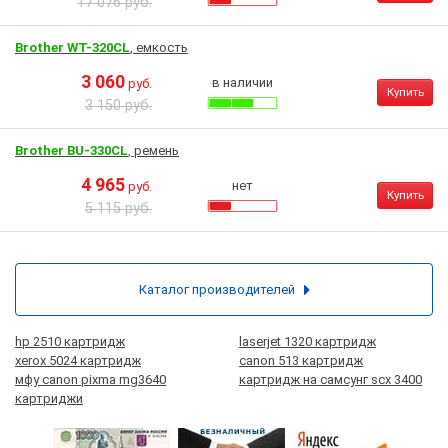
17 076 руб.
Brother WT-320CL
, емкость
3 060
в наличии
руб.
Купить
3 150 руб.
Brother BU-330CL
, ремень
4 965
нет
руб.
Купить
5 115 руб.
Каталог производителей
hp 2510 картридж
laserjet 1320 картридж
xerox 5024 картридж
canon 513 картридж
мфу canon pixma mg3640
картридж на самсунг scx 3400
картриджи