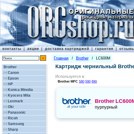
контакты
|
акции
|
доставка картриджей
|
гарантия
|
отзыв
Главная
/
Brother
/
LC600M
Картридж чернильный Broth
Brother
Canon
[+]
Используется в:
Epson
[+]
Brother
MFC
580
590
890
HP
[+]
Konica Minolta
[+]
Kyocera Mita
[+]
Brother
LC600
Lexmark
[+]
пурпурный
Oki
[+]
Panasonic
[+]
Ricoh
[+]
Samsung
[+]
Sharp
[+]