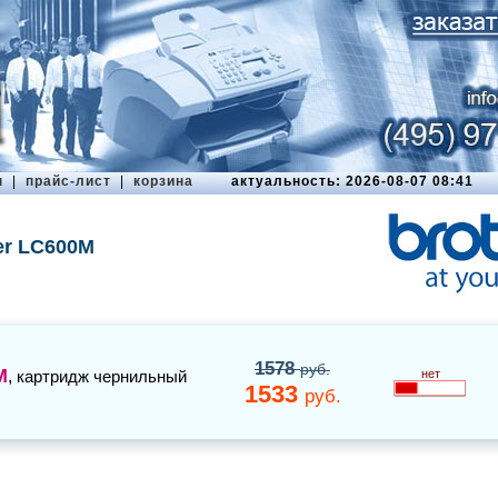
ы
|
прайс-лист
|
корзина
актуальность: 2026-08-07 08:41
er LC600M
1578
руб.
M
,
картридж чернильный
нет
1533
руб.