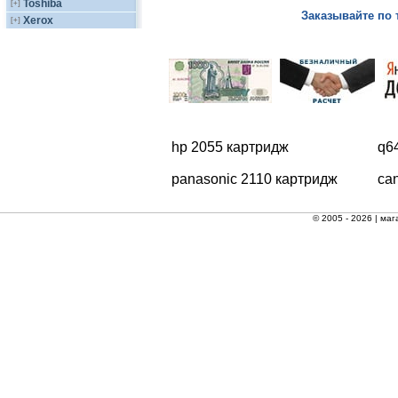
Toshiba
[+]
Заказывайте по 
Xerox
[+]
hp 2055 картридж
q6
panasonic 2110 картридж
ca
© 2005 - 2026 |
маг