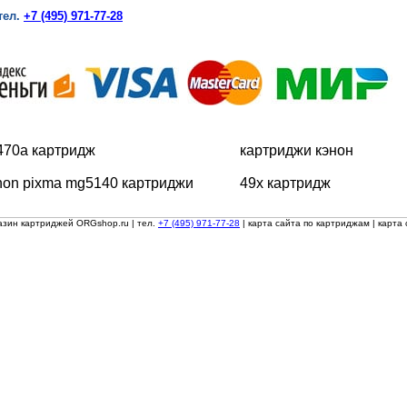
тел.
+7 (495) 971-77-28
470a картридж
картриджи кэнон
non pixma mg5140 картриджи
49x картридж
азин картриджей ORGshop.ru
| тел.
+7 (495) 971-77-28
|
карта сайта по картриджам
|
карта 