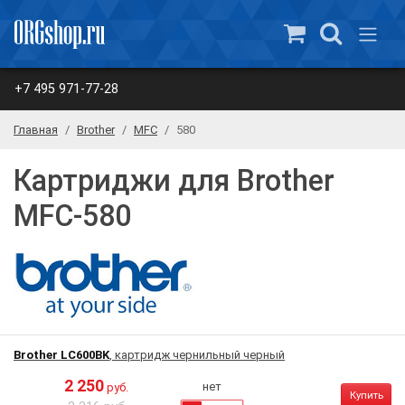
+7 495 971-77-28
Главная
Brother
MFC
580
Картриджи для Brother
MFC-580
Brother LC600BK
, картридж чернильный черный
2 250
нет
руб.
Купить