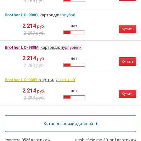
4 164 руб.
Brother LC-980C
, картридж
голубой
2 214
нет
руб.
Купить
2 283 руб.
Brother LC-980M
, картридж
пурпурный
2 214
нет
руб.
Купить
2 283 руб.
Brother LC-980Y
, картридж
желтый
2 214
нет
руб.
Купить
2 283 руб.
Каталог производителей
куосера 8525 картридж
ricoh aficio mp 301spf картридж