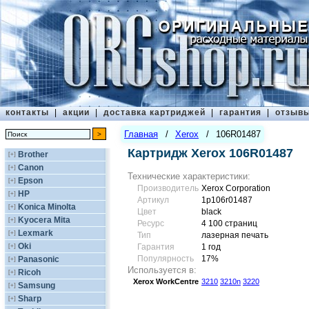
контакты
|
акции
|
доставка картриджей
|
гарантия
|
отзыв
Главная
/
Xerox
/
106R01487
Картридж Xerox 106R01487
Brother
[+]
Canon
[+]
Технические характеристики:
Epson
[+]
Производитель
Xerox Corporation
HP
[+]
Артикул
1p106r01487
Konica Minolta
[+]
Цвет
black
Kyocera Mita
[+]
Ресурс
4 100 страниц
Lexmark
[+]
Тип
лазерная печать
Oki
[+]
Гарантия
1 год
Популярность
17%
Panasonic
[+]
Используется в:
Ricoh
[+]
Xerox
WorkCentre
3210
3210n
3220
Samsung
[+]
Sharp
[+]