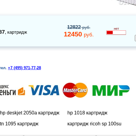
12822
руб.
нет
87
,
картридж
12450
руб.
тел.
+7 (495) 971-77-28
hp deskjet 2050a картридж
hp 1018 картридж
tn 1095 картридж
картридж ricoh sp 100su