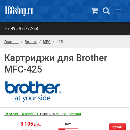
+7 495 971-77-28
Главная
Brother
MFC
425
Картриджи для Brother
MFC-425
Brother LK1866001
, головка
многоцветная
3 105
нет
руб.
Купить