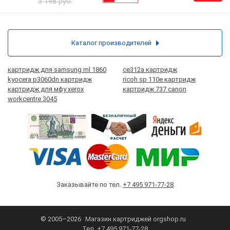
3 198 руб.
Каталог производителей
картридж для samsung ml 1860
ce312a картридж
kyocera p3060dn картридж
ricoh sp 110e картридж
картридж для мфу xerox
картридж 737 canon
workcentre 3045
Заказывайте по тел.
+7 495 971-77-28
© 2005–2026
Магазин картриджей
orgshop.ru
Тел.
+7 495 971-77-28