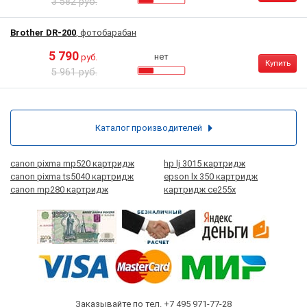
3 582 руб.
Brother DR-200
, фотобарабан
5 790
нет
руб.
Купить
5 961 руб.
Каталог производителей
canon pixma mp520 картридж
hp lj 3015 картридж
canon pixma ts5040 картридж
epson lx 350 картридж
canon mp280 картридж
картридж ce255x
Заказывайте по тел.
+7 495 971-77-28