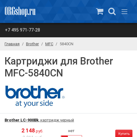
+7 495 971-77-28
Главная
Brother
MFC
5840CN
Картриджи для Brother
MFC-5840CN
Brother LC-900Bk
, картридж черный
2 148
нет
руб.
Купить