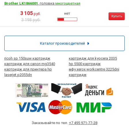
Brother LK1866001
, головка
многоцветная
3 105
нет
руб.
Купить
3 198 руб.
Каталог производителей
ricoh sp 150suw картридж
картридж для kyocera 2035
картридж для canon mg3540
hp 5500 картридж
картридж для принтера hp
мфу xerox workcentre 3225dni
laserjet p2055dn
картридж
Заказывайте по тел.
+7 495 971-77-28