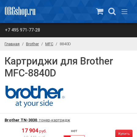
+7 495 971-77-28
Главная
Brother
MFC
8840D
Картриджи для Brother
MFC-8840D
Brother TN-3030
, тонер-картридж
17 904
нет
руб.
Купить