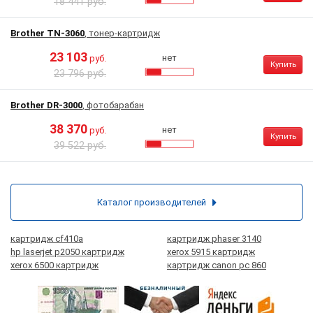
18 441 руб.
Brother TN-3060
, тонер-картридж
23 103
нет
руб.
Купить
23 796 руб.
Brother DR-3000
, фотобарабан
38 370
нет
руб.
Купить
39 522 руб.
Каталог производителей
картридж cf410a
картридж phaser 3140
hp laserjet p2050 картридж
xerox 5915 картридж
xerox 6500 картридж
картридж canon pc 860