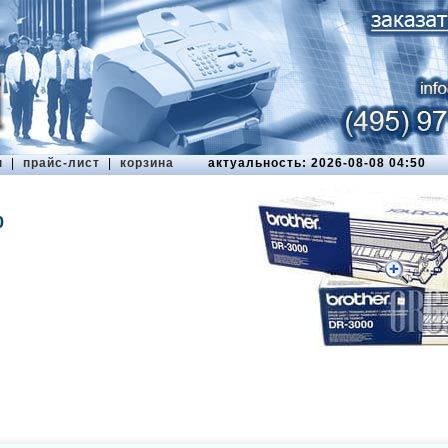
ы
|
прайс-лист
|
корзина
актуальность: 2026-08-08 04:50
0