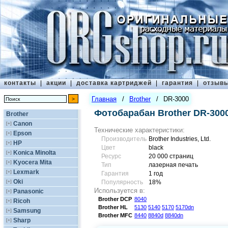
контакты
|
акции
|
доставка картриджей
|
гарантия
|
отзыв
Главная
/
Brother
/
DR-3000
Фотобарабан Brother DR-300
Brother
Canon
[+]
Технические характеристики:
Epson
[+]
Производитель
Brother Industries, Ltd.
HP
[+]
Цвет
black
Konica Minolta
[+]
Ресурс
20 000 страниц
Kyocera Mita
[+]
Тип
лазерная печать
Lexmark
[+]
Гарантия
1 год
Oki
[+]
Популярность
18%
Используется в:
Panasonic
[+]
Brother
DCP
8040
Ricoh
[+]
Brother
HL
5130
5140
5170
5170dn
Samsung
[+]
Brother
MFC
8440
8840d
8840dn
Sharp
[+]