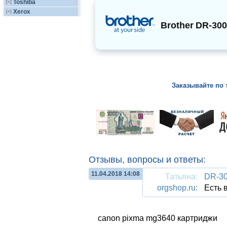
Toshiba
[+]
Xerox
[+]
Brother
DR-300
Заказывайте по 
Отзывы, вопросы и ответы:
11.04.2018 14:08
Татьяна:
DR-30
orgshop.ru:
Есть в
canon pixma mg3640 картриджи