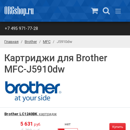
+7 495 971-77-28
Главная
Brother
MFC
J5910dw
Картриджи для Brother
MFC-J5910dw
Brother LC1240BK
, картридж
5 631
нет
руб.
Купить