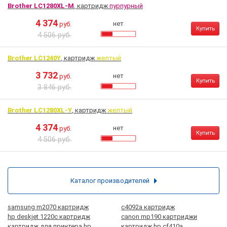
Brother LC1280XL-M
, картридж
пурпурный
4 374
нет
руб.
Купить
4 506 руб.
Brother LC1240Y
, картридж
желтый
3 732
нет
руб.
Купить
3 846 руб.
Brother LC1280XL-Y
, картридж
желтый
4 374
нет
руб.
Купить
4 506 руб.
Каталог производителей
samsung m2070 картридж
c4092a картридж
hp deskjet 1220c картридж
canon mp190 картриджи
картридж для принтера hp
картридж hp cf410a