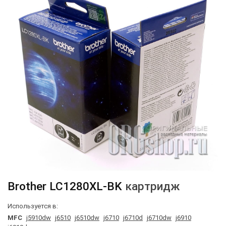
Brother
LC1280XL-BK
картридж
Используется в:
MFC
j5910dw
j6510
j6510dw
j6710
j6710d
j6710dw
j6910