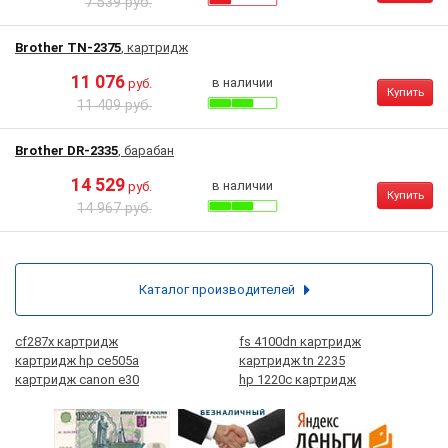
7 539 руб.
Brother TN-2375
, картридж
11 076
в наличии
руб.
Купить
11 409 руб.
Brother DR-2335
, барабан
14 529
в наличии
руб.
Купить
14 967 руб.
Каталог производителей
cf287x картридж
fs 4100dn картридж
картридж hp ce505a
картридж tn 2235
картридж canon e30
hp 1220c картридж