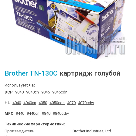
Brother
TN-130C
картридж голубой
Используется в:
DCP
9040
9040cn
9045
9045cdn
HL
4040
4040cn
4050
4050cdn
4070
4070cdw
MFC
9440
9440cn
9840
9840cdw
Технические характеристики:
Производитель
Brother Industries, Ltd.