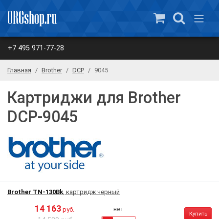
+7 495 971-77-28
Главная
Brother
DCP
9045
Картриджи для Brother
DCP-9045
Brother TN-130Bk
, картридж черный
14 163
нет
руб.
Купить