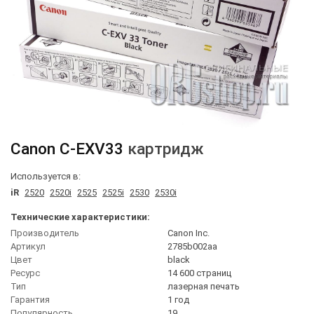
Canon
C-EXV33
картридж
Используется в:
iR
2520
2520i
2525
2525i
2530
2530i
Технические характеристики:
Производитель
Canon Inc.
Артикул
2785b002aa
Цвет
black
Ресурс
14 600 страниц
Тип
лазерная печать
Гарантия
1 год
Популярность
19