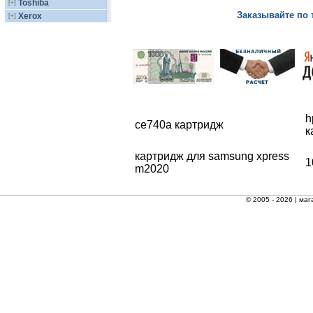
Toshiba
[+]
Заказывайте по 
Xerox
[+]
h
ce740a картридж
к
картридж для samsung xpress
1
m2020
© 2005 - 2026 |
маг