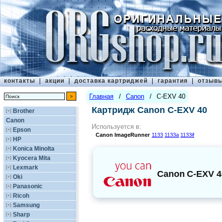
контакты
|
акции
|
доставка картриджей
|
гарантия
|
отзыв
Главная
/
Canon
/
C-EXV 40
Картридж Canon C-EXV 40
Brother
[+]
Canon
Используется в:
Epson
[+]
Canon
ImageRunner
1133
1133a
1133if
HP
[+]
Konica Minolta
[+]
Kyocera Mita
[+]
Lexmark
[+]
Canon
C-EXV 4
Oki
[+]
Panasonic
[+]
Ricoh
[+]
Samsung
[+]
Sharp
[+]