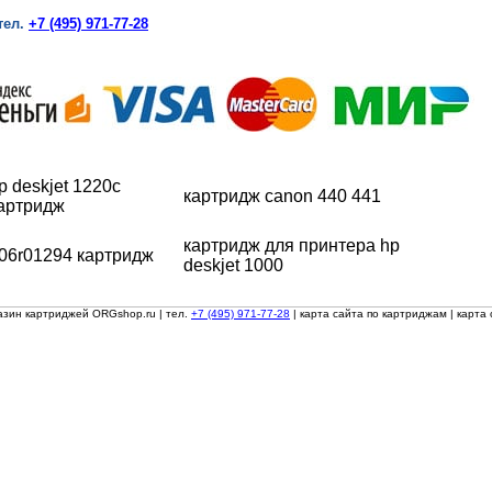
тел.
+7 (495) 971-77-28
p deskjet 1220c
картридж canon 440 441
артридж
картридж для принтера hp
06r01294 картридж
deskjet 1000
азин картриджей ORGshop.ru
| тел.
+7 (495) 971-77-28
|
карта сайта по картриджам
|
карта 