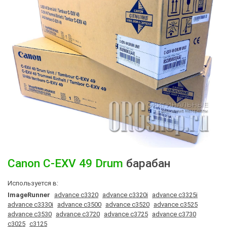
Canon
C-EXV 49 Drum
барабан
Используется в:
ImageRunner
advance c3320
advance c3320i
advance c3325i
advance c3330i
advance c3500
advance c3520
advance c3525
advance c3530
advance c3720
advance c3725
advance c3730
c3025
c3125