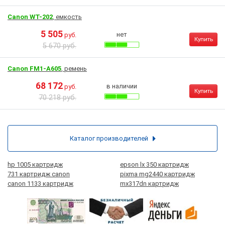
Canon WT-202
, емкость
5 505
нет
руб.
Купить
5 670 руб.
Canon FM1-A605
, ремень
68 172
в наличии
руб.
Купить
70 218 руб.
Каталог производителей
hp 1005 картридж
epson lx 350 картридж
731 картридж canon
pixma mg2440 картридж
canon 1133 картридж
mx317dn картридж