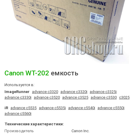
Canon
WT-202
емкость
Используется в:
ImageRunner
advance c3320
advance c3320i
advance c3325i
advance c3330i
advance c3520
advance c3525
advance c3530
c3025
iR
advance c5535
advance c5535i
advance c5540i
advance c5550i
advance c5560i
Технические характеристики:
Производитель
Canon Inc.