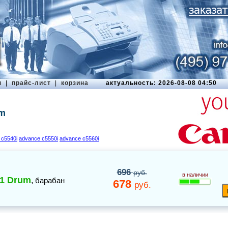
ы
|
прайс-лист
|
корзина
актуальность: 2026-08-08 04:50
um
 c5540i
advance c5550i
advance c5560i
696
руб.
в наличии
51 Drum
,
барабан
678
руб.