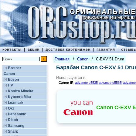
контакты
|
акции
|
доставка картриджей
|
гарантия
|
отзыв
Главная
/
Canon
/
C-EXV 51 Drum
Барабан Canon C-EXV 51 Dr
Brother
[+]
Canon
Используется в:
Epson
[+]
Canon
iR
advance c5535
advance c5535i
advance
HP
[+]
Konica Minolta
[+]
Kyocera Mita
[+]
Lexmark
[+]
Canon
C-EXV 
Oki
[+]
Panasonic
[+]
Ricoh
[+]
Samsung
[+]
Sharp
[+]