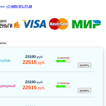
тел.
+7 (495) 971-77-28
иалы:
23190
руб.
в наличии
олубой
22515
руб.
23190
руб.
в наличии
урпурный
22515
руб.