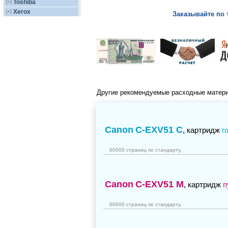
Toshiba
[+]
Xerox
[+]
Заказывайте по 
Другие рекомендуемые расходные матер
Canon
C-EXV51 C
,
картридж
г
60000 страниц по стандарту,
Canon
C-EXV51 M
,
картридж
п
60000 страниц по стандарту,