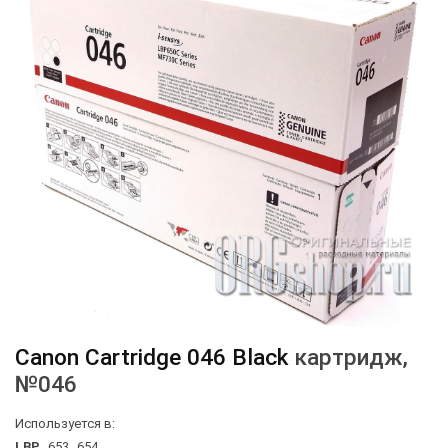
Canon
Cartridge 046 Black
картридж
,
№046
Используется в:
LBP
653
654