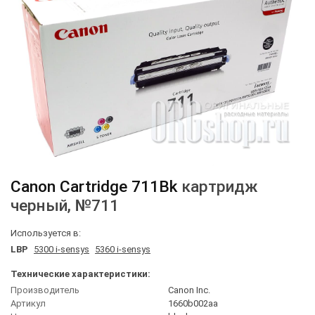
Canon
Cartridge 711Bk
картридж
черный
, №711
Используется в:
LBP
5300 i-sensys
5360 i-sensys
Технические характеристики:
Производитель
Canon Inc.
Артикул
1660b002aa