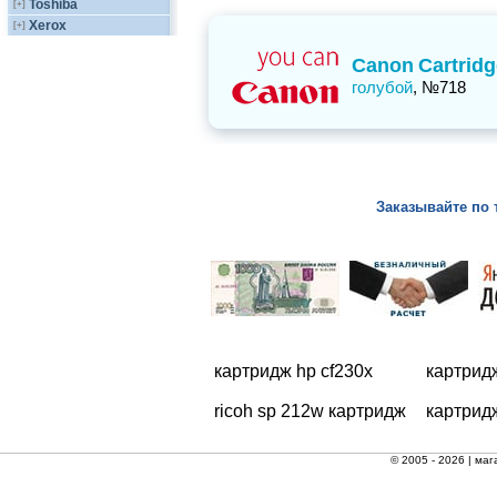
Toshiba
[+]
Xerox
[+]
Canon
Cartrid
голубой
, №718
Заказывайте по 
картридж hp cf230x
картрид
ricoh sp 212w картридж
картрид
© 2005 - 2026 |
маг