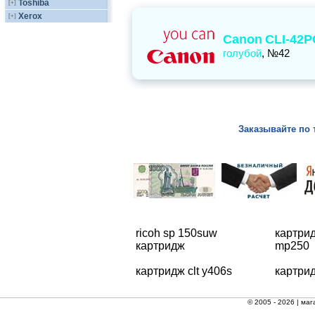
Toshiba
[+]
Xerox
[+]
Canon
CLI-42P
голубой
, №42
Заказывайте по 
ricoh sp 150suw
картри
картридж
mp250
картридж clt y406s
картри
© 2005 - 2026 |
маг