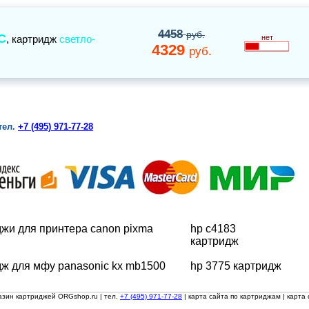
4458
руб.
C
,
картридж
светло-
нет
4329
руб.
тел.
+7 (495) 971-77-28
джи для принтера canon pixma
hp c4183
картридж
дж для мфу panasonic kx mb1500
hp 3775 картридж
азин картриджей ORGshop.ru
| тел.
+7 (495) 971-77-28
|
карта сайта по картриджам
|
карта 