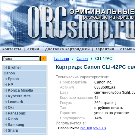
контакты
|
акции
|
доставка картриджей
|
гарантия
|
отзыв
Главная
/
Canon
/
CLI-42PC
Картридж Canon CLI-42PC св
Brother
[+]
Canon
Технические характеристики:
Epson
[+]
Производитель
Canon Inc.
HP
[+]
Артикул
6388b001aa
Konica Minolta
[+]
Цвет
светло-голубой (light, c
Kyocera Mita
[+]
Короткое название
42
Lexmark
[+]
Ресурс
269 страниц
Oki
[+]
Тип
струйная печать
Гарантия
указана на упаковке
Panasonic
[+]
Популярность
14%
Ricoh
[+]
Используется в:
Samsung
[+]
Canon
Pixma
pro-100
pro-100s
Sharp
[+]