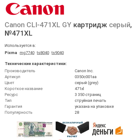
Canon
CLI-471XL GY
картридж
серый
,
№471XL
Используется в:
Pixma
mg7740
ts8040
ts9040
Технические характеристики:
Производитель
Canon Inc.
Артикул
0350c001aa
Цвет
серый (grey)
Короткое название
471xl
Ресурс
3 350 страниц
Тип
струйная печать
Гарантия
указана на упаковке
Популярность
28