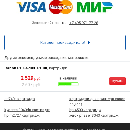
Заказывайте по тел.
+7 495 971-77-28
Каталог производителей
Другие рекомендуемые расходные материалы:
Canon PGI-470XL PGBK
, картридж
2 529
в наличии
руб.
Купить
2 607 руб.
ce740a картридж
картриджи для принтера canon
440 441
kyocera 3040dn картридж
hp 4500 картридж
hp m2727 картридж
xerox phaser 3040 картридж