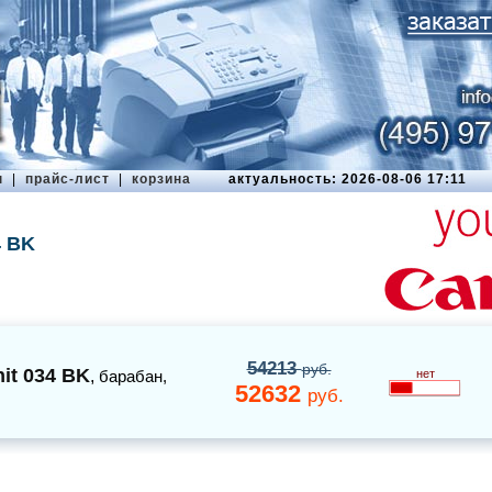
ы
|
прайс-лист
|
корзина
актуальность: 2026-08-06 17:11
4 BK
54213
руб.
it 034 BK
,
барабан
,
нет
52632
руб.