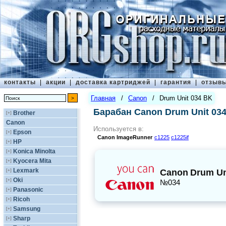
контакты
|
акции
|
доставка картриджей
|
гарантия
|
отзыв
Главная
/
Canon
/
Drum Unit 034 BK
Барабан Canon Drum Unit 03
Brother
[+]
Canon
Используется в:
Epson
[+]
Canon
ImageRunner
c1225
c1225if
HP
[+]
Konica Minolta
[+]
Kyocera Mita
[+]
Lexmark
[+]
Canon
Drum Un
Oki
[+]
№034
Panasonic
[+]
Ricoh
[+]
Samsung
[+]
Sharp
[+]