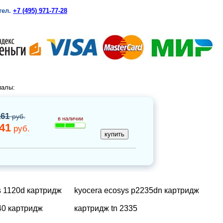
тел.
+7 (495) 971-77-28
иалы:
161
руб.
в наличии
41
руб.
s 1120d картридж
kyocera ecosys p2235dn картридж
40 картридж
картридж tn 2335