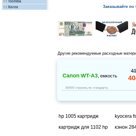
Toshiba
[+]
Заказывайте по 
Xerox
[+]
Другие рекомендуемые расходные матер
4
Canon
WT-A3
,
емкость
40
30000 страниц по стандарту,
hp 1005 картридж
kyocera f
картридж для 1102 hp
кэнон 28