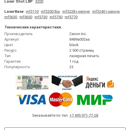
Laser Shot LBP
3200
LaserBase
mf3110
mf3200 lbp
mf3228 i-sensys
mf3240 i-sensys
mf5630
mf5650
mf5730
mf5750
mf5770
Технические характеристики:
Производитель
Canon Inc.
Артикул
8489a002aa
Цвет
black
Ресурс
2 500 страниц
Тип
лазерная печать
Гарантия
1 год
Популярность
23
Заказывайте по тел.
+7 495 971-77-28