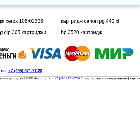
дж xerox 106r02306
картридж canon pg 440 xl
g clp 365 картриджи
hp 3520 картридж
тел.
+7 (495) 971-77-28
азин картриджей ORGshop.ru
| тел.
+7 (495) 971-77-28
|
карта сайта по картриджам
|
карта 