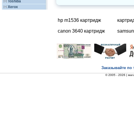
Toshiba
[+]
Xerox
[+]
hp m1536 картридж
картри
canon 3640 картридж
samsun
Заказывайте по 
© 2005 - 2026 |
маг