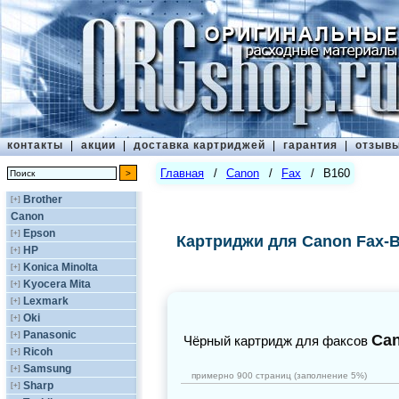
контакты
|
акции
|
доставка картриджей
|
гарантия
|
отзыв
Главная
/
Canon
/
Fax
/
B160
Brother
[+]
Canon
Epson
[+]
Картриджи для Canon Fax-
HP
[+]
Konica Minolta
[+]
Kyocera Mita
[+]
Lexmark
[+]
Oki
[+]
Panasonic
[+]
Ca
Чёрный картридж для факсов
Ricoh
[+]
Samsung
[+]
примерно 900 страниц (заполнение 5%)
Sharp
[+]