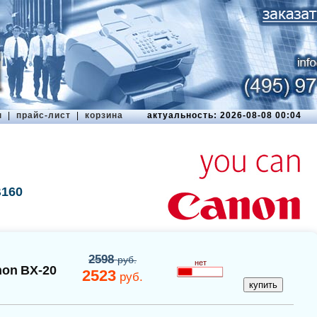
ы
|
прайс-лист
|
корзина
актуальность: 2026-08-08 00:04
B160
2598
руб.
нет
non
BX-20
2523
руб.