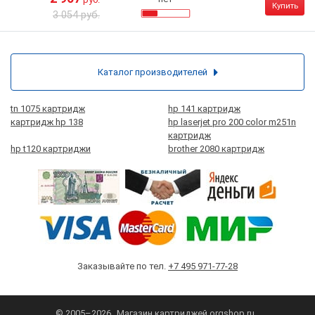
Купить
3 054 руб.
Каталог производителей
tn 1075 картридж
hp 141 картридж
картридж hp 138
hp laserjet pro 200 color m251n
картридж
hp t120 картриджи
brother 2080 картридж
Заказывайте по тел.
+7 495 971-77-28
© 2005–2026
Магазин картриджей
orgshop.ru