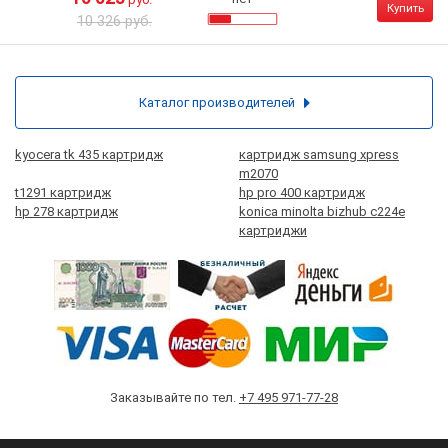
Купить
10 326 руб.
Каталог производителей
kyocera tk 435 картридж
картридж samsung xpress
m2070
t1291 картридж
hp pro 400 картридж
hp 278 картридж
konica minolta bizhub c224e
картриджи
Заказывайте по тел.
+7 495 971-77-28